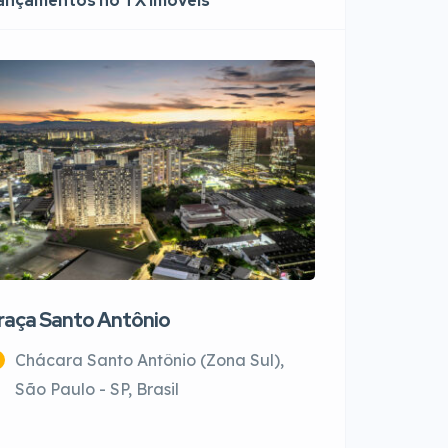
ançamentos no TX Imóveis
raça Santo Antônio
Atmosfera
Chácara Santo Antônio (Zona Sul),
Jaguaré, 
São Paulo - SP, Brasil