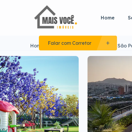
Home
S
Falar com Corretor
Home
Resultados da Busca
SP - São P