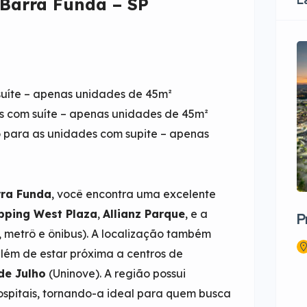
L
 Barra Funda – SP
suíte – apenas unidades de 45m²
s com suíte – apenas unidades de 45m²
 para as unidades com supite – apenas
rra Funda
, você encontra uma excelente
pping West Plaza
,
Allianz Parque
, e a
P
, metrô e ônibus). A localização também
além de estar próxima a centros de
de Julho
(Uninove). A região possui
spitais, tornando-a ideal para quem busca